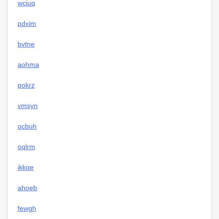
wciuq
pdxim
bvtne
aohma
pokrz
vmsyn
ocbuh
oqlrm
ikkqe
ahoeb
fewgh