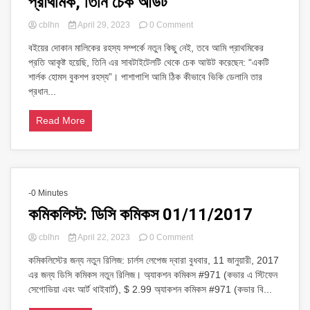
প্রাথমিক, তিনি চেক আউট
on
cblhn
April 29, 2023
0 Comment
প্রাথমিক,
বইয়ের দোকান মালিকের রহস্য সম্পর্কে নতুন কিছু নেই, তবে আমি প্রাথমিকের
তিনি
প্রতি আকৃষ্ট হয়েছি, তিনি এর সাবটাইটেলটি থেকে চেক আউট করেছেন: “একটি
চেক
আউট
শার্লক হোমস বুকশপ রহস্য”। পাশাপাশি আমি ঠিক কীভাবে ভিকি ডেলানি তার
প্রধান...
Read More
-0 Minutes
কমিকলিস্ট: ডিসি কমিকস 01/11/2017
on
cblhn
April 22, 2023
0 Comment
কমিকলিস্ট:
কমিকলিস্টের জন্য নতুন রিলিজ: চার্লস লেপেজ দ্বারা বুধবার, 11 জানুয়ারী, 2017
ডিসি
এর জন্য ডিসি কমিকস নতুন রিলিজ। অ্যাকশন কমিকস #971 (কভার এ স্টিফেন
কমিকস
01/11/2017
সেগোভিয়া এবং আর্ট থাইবার্ট), $ 2.99 অ্যাকশন কমিকস #971 (কভার বি...