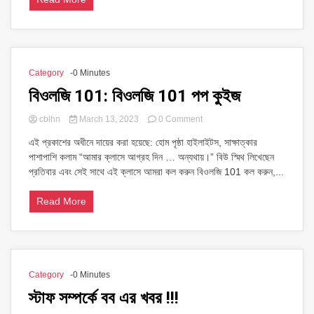
Category
-0 Minutes
বিওলজি 101: বিওলজি 101 পপ কুইজ
on
cblhn
March 13, 2023
0 Comment
বিওলজি
এই প্রকাশের অধীনে দায়ের করা হয়েছে: হোম পৃষ্ঠা হাইলাইটস, সাক্ষাত্কার
101:
পাশাপাশি কলাম “আমার ক্লাসে আগ্রহ দিন … অন্যথায়।” বিউ স্মিথ লিখেছেন
বিওলজি
101
প্রতিবার এবং সেই সাথে এই ক্লাসে আমরা কল করুন বিওলজি 101 কল করুন,...
পপ
কুইজ
Read More
Category
-0 Minutes
স্টাফ সম্পর্কে বব এর খবর !!!