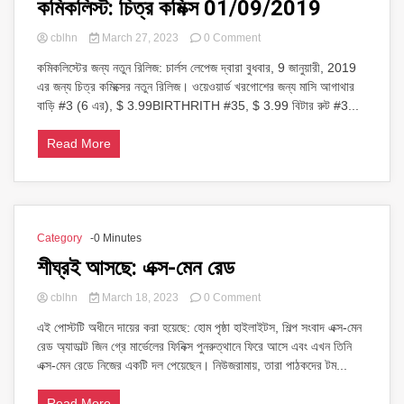
কমিকলিস্ট: চিত্র কমিক্স 01/09/2019
on
cblhn
March 27, 2023
0 Comment
কমিকলিস্ট:
কমিকলিস্টের জন্য নতুন রিলিজ: চার্লস লেপেজ দ্বারা বুধবার, 9 জানুয়ারী, 2019
চিত্র
এর জন্য চিত্র কমিক্সের নতুন রিলিজ। ওয়েওয়ার্ড খরগোশের জন্য মাসি আগাথার
কমিক্স
01/09/2019
বাড়ি #3 (6 এর), $ 3.99BIRTHRITH #35, $ ​​3.99 বিটার রুট #3...
Read More
Category
-0 Minutes
শীঘ্রই আসছে: এক্স-মেন রেড
on
cblhn
March 18, 2023
0 Comment
শীঘ্রই
এই পোস্টটি অধীনে দায়ের করা হয়েছে: হোম পৃষ্ঠা হাইলাইটস, শিল্প সংবাদ এক্স-মেন
আসছে:
রেড অ্যাডাল্ট জিন গ্রে মার্ভেলের ফিনিক্স পুনরুত্থানে ফিরে আসে এবং এখন তিনি
এক্স-
মেন
এক্স-মেন রেডে নিজের একটি দল পেয়েছেন। নিউজরামায়, তারা পাঠকদের টম...
রেড
Read More