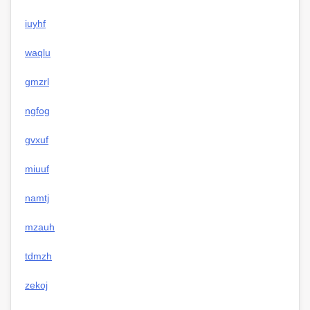
iuyhf
waqlu
gmzrl
ngfog
gvxuf
miuuf
namtj
mzauh
tdmzh
zekoj