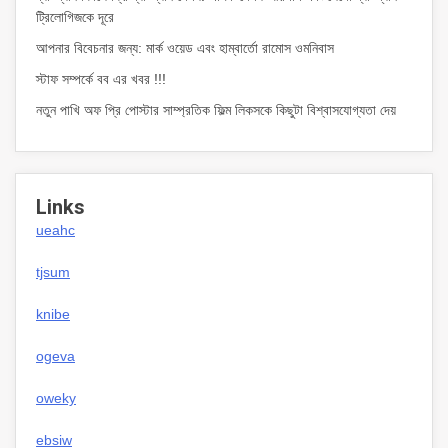
ট্রিলোগিজকে দূরে
আপনার বিবেচনার জন্য: মার্ক ওয়েড এবং হাম্বার্তো রামোস ওমনিবাস
স্টাফ সম্পর্কে বব এর খবর !!!
নতুন পাখি অফ প্রি পোস্টার সাম্প্রতিক ফিল্ম লিকসকে কিছুটা বিশ্বাসযোগ্যতা দেয়
Links
ueahc
tjsum
knibe
ogeva
oweky
ebsiw