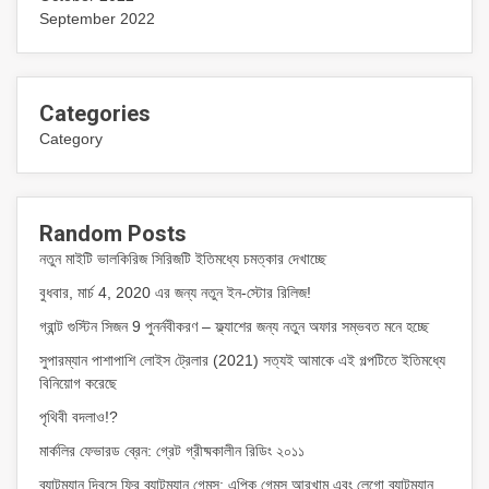
September 2022
Categories
Category
Random Posts
নতুন মাইটি ভালকিরিজ সিরিজটি ইতিমধ্যে চমত্কার দেখাচ্ছে
বুধবার, মার্চ 4, 2020 এর জন্য নতুন ইন-স্টোর রিলিজ!
গ্রান্ট গুস্টিন সিজন 9 পুনর্নবীকরণ – ফ্ল্যাশের জন্য নতুন অফার সম্ভবত মনে হচ্ছে
সুপারম্যান পাশাপাশি লোইস ট্রেলার (2021) সত্যই আমাকে এই গল্পটিতে ইতিমধ্যে
বিনিয়োগ করেছে
পৃথিবী বদলাও!?
মার্কলির ফেভারড ব্রেন: গ্রেট গ্রীষ্মকালীন রিডিং ২০১১
ব্যাটম্যান দিবসে ফ্রি ব্যাটম্যান গেমস: এপিক গেমস আরখাম এবং লেগো ব্যাটম্যান