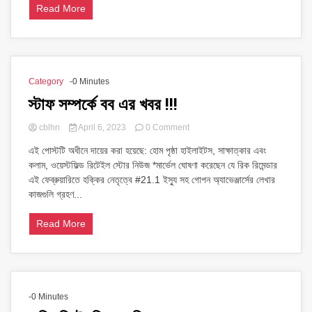
Read More
Category
-0 Minutes
স্টাফ সম্পর্কে বব এর খবর !!!
on
cblhn
April 6, 2023
0 Comment
স্টাফ
এই পোস্টটি অধীনে দায়ের করা হয়েছে: হোম পৃষ্ঠা হাইলাইটস, সাক্ষাত্কার এবং
সম্পর্কে
কলাম, ওয়েস্টফিল্ড রিটেইল স্টোর নিউজ *মার্ভেল ঘোষণা করেছেন যে রিক রিমেন্ডার
বব
এর
এই ফেব্রুয়ারিতে হক্কির নেতৃত্বে #21.1 ইস্যু সহ গোপন অ্যাভেঞ্জার্সের লেখার
খবর
কাজগুলি গ্রহণ...
!!!
Read More
-0 Minutes