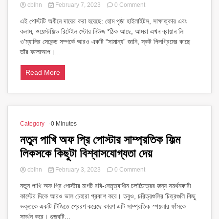
on
cblhn
February 7, 2023
0 Comment
স্টাফ
এই পোস্টটি অধীনে দায়ের করা হয়েছে: হোম পৃষ্ঠা হাইলাইটস, সাক্ষাত্কার এবং
সম্পর্কে
কলাম, ওয়েস্টফিল্ড রিটেইল স্টোর নিউজ *ঠিক আছে, আমরা এখন ব্রায়ান লি
বব
এর
ও’ম্যালির সেকেন্ড সম্পর্কে আরও একটি “সামান্য” জানি, স্কট পিলগ্রিমের কাছে
খবর
তাঁর ফলোআপ।...
!!!
Read More
Category
-0 Minutes
নতুন পাখি অফ প্রি পোস্টার সাম্প্রতিক ফিল্ম
লিকসকে কিছুটা বিশ্বাসযোগ্যতা দেয়
on
cblhn
February 3, 2023
0 Comment
নতুন
নতুন পাখি অফ প্রি পোস্টার মার্গট রবি-নেতৃত্বাধীন চলচ্চিত্রের জন্য সমর্থনকারী
পাখি
কাস্টের দিকে আরও ভাল চেহারা প্রকাশ করে। তবুও, চরিত্রগুলির চিত্রগুলি কিছু
অফ
প্রি
ভক্তকে একটি টিজিতে প্রেরণ করেছে কারণ এটি সাম্প্রতিক স্পয়লার ফাঁসকে
পোস্টার
সমর্থন করে। গুজবটি...