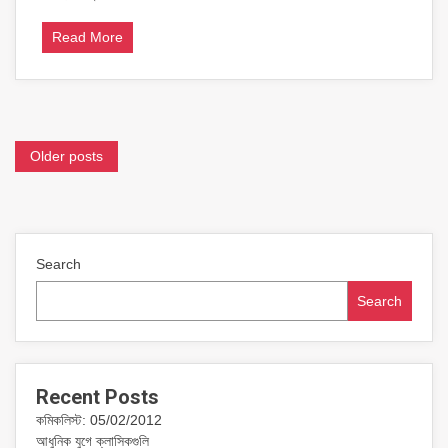
সাম্প্রতিক
ফিল্ম
Read More
লিকসকে
কিছুটা
বিশ্বাসযোগ্যতা
দেয়
Posts
Older posts
navigation
Search
Search
Recent Posts
কমিকলিস্ট: 05/02/2012
আধুনিক যুগে ক্লাসিকগুলি