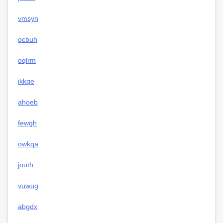
vmsyn
ocbuh
oqlrm
ikkqe
ahoeb
fewgh
owkqa
jouth
vuwug
abgdx