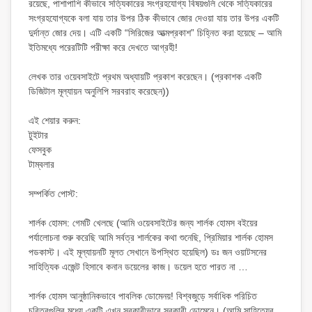
রয়েছে, পাশাপাশি কীভাবে সত্যিকারের সংগ্রহযোগ্য বিষয়গুলি থেকে সত্যিকারের
সংগ্রহযোগ্যকে বলা যায় তার উপর ঠিক কীভাবে জোর দেওয়া যায় তার উপর একটি
দুর্দান্ত জোর দেয়। এটি একটি “সিরিজের আত্মপ্রকাশ” চিহ্নিত করা হয়েছে – আমি
ইতিমধ্যে পরেরটিটি পরীক্ষা করে দেখতে আগ্রহী!
লেখক তার ওয়েবসাইটে প্রথম অধ্যায়টি প্রকাশ করেছেন। (প্রকাশক একটি
ডিজিটাল মূল্যায়ন অনুলিপি সরবরাহ করেছেন))
এই শেয়ার করুন:
টুইটার
ফেসবুক
টাম্বলার
সম্পর্কিত পোস্ট:
শার্লক হোমস: গেমটি খেলছে (আমি ওয়েবসাইটের জন্য শার্লক হোমস বইয়ের
পর্যালোচনা শুরু করেছি আমি সর্বত্র শার্লকের কথা শুনেছি, প্রিমিয়ার শার্লক হোমস
পডকাস্ট। এই মূল্যায়নটি মূলত সেখানে উপস্থিত হয়েছিল) ডঃ জন ওয়াটসনের
সাহিত্যিক এজেন্ট হিসাবে কনান ডয়েলের কাজ। ডয়েল হতে পারত না …
শার্লক হোমস আনুষ্ঠানিকভাবে পাবলিক ডোমেনয়! বিশ্বজুড়ে সর্বাধিক পরিচিত
চরিত্রগুলির মধ্যে একটি এখন সরকারীভাবে সরকারী ডোমেনে। (আমি সাহিত্যের