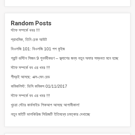
Random Posts
স্টাফ সম্পর্কে খবর !!!
প্রাথমিক, তিনি চেক আউট
বিওলজি 101: বিওলজি 101 পপ কুইজ
গ্রান্ট গুস্টিন সিজন 9 পুনর্নবীকরণ – ফ্ল্যাশের জন্য নতুন অফার সম্ভবত মনে হচ্ছে
স্টাফ সম্পর্কে বব এর খবর !!!
শীঘ্রই আসছে: এক্স-মেন রেড
কমিকলিস্ট: ডিসি কমিকস 01/11/2017
স্টাফ সম্পর্কে বব এর খবর !!!
খুচরা স্টোর কার্বসাইড পিকআপ আসছে আগামীকাল!
নতুন মাইটি ভালকিরিজ সিরিজটি ইতিমধ্যে চমত্কার দেখাচ্ছে