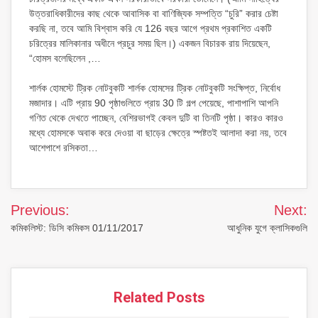
উত্তরাধিকারীদের কাছ থেকে আবাসিক বা বাণিজ্যিক সম্পত্তি “চুরি” করার চেষ্টা
করছি না, তবে আমি বিশ্বাস করি যে 126 বছর আগে প্রথম প্রকাশিত একটি
চরিত্রের মালিকানার অধীনে প্রচুর সময় ছিল।) একজন বিচারক রায় দিয়েছেন,
“হোমস বলেছিলেন ,…
শার্লক হোমস্টে ট্রিক নোটবুকটি শার্লক হোমসের ট্রিক নোটবুকটি সংক্ষিপ্ত, নির্বোধ
মজাদার। এটি প্রায় 90 পৃষ্ঠাগুলিতে প্রায় 30 টি গল্প পেয়েছে, পাশাপাশি আপনি
গণিত থেকে দেখতে পাচ্ছেন, বেশিরভাগই কেবল দুটি বা তিনটি পৃষ্ঠা। কারও কারও
মধ্যে হোমসকে অবাক করে দেওয়া বা ছাড়ের ক্ষেত্রে স্পষ্টতই আলাদা করা নয়, তবে
আশেপাশে রসিকতা…
Post
Previous:
Next:
navigation
কমিকলিস্ট: ডিসি কমিকস 01/11/2017
আধুনিক যুগে ক্লাসিকগুলি
Related Posts