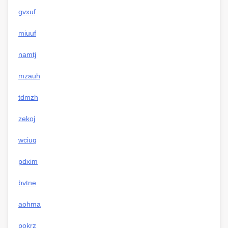
gvxuf
miuuf
namtj
mzauh
tdmzh
zekoj
wciuq
pdxim
bvtne
aohma
pokrz