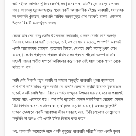
এটি বইয়ের দোকানে লুকিয়ে রেখেছিলেন (বনের গাছ, ডান?) মৃত অবস্থায় পাওয়া
যায়। অন্যান্য সন্দেহভাজনদের মধ্যে একটি অস্বাভাবিক বইয়ের ব্যবসায়ী, সংগ্রাহক
দর কষাকষি খুঁজছেন, পাশাপাশি আর্থিক সমস্যাযুক্ত বেশ কয়েকটি মামলা -মোকদ্দমা
উত্তরাধিকারী অন্তর্ভুক্ত রয়েছে।
জেমমা তার সেরা বন্ধু জেইন উইলসনের সহায়তায়, একজন বেকার যিনি সংলগ্ন
মিসেস হাডসনের চা ঘরটি চালাচ্ছেন, তাই এখানে খাবার রয়েছে, পাশাপাশি অবশ্যই
একটি আরামদায়ক রহস্যের প্রয়োজন হিসাবে, সেখানে একটি মনোমুগ্ধকর কোণ
রয়েছে। জেমার প্রাক্তন প্রেমিক রায়ান হলেন প্রধান গোয়েন্দা যতক্ষণ না তাঁর
সহকর্মী তাদের অতীত সম্পর্কে আবিষ্কার করেন এবং সেই সাথে তাকে মামলা থেকে
সরিয়ে না পান।
আমি সেই বিশদটি পছন্দ করেছি যা শহরের অনুভূতি পাশাপাশি খুচরা ব্যবসায়ের
পাশাপাশি আমি আরও পছন্দ করেছি যে ডেলানি জেম্মাকে অ্যান্টি-ইমোশন টুকরোগুলি
ছাড়াই একটি হোমিশিয়ান চরিত্রের পর্যবেক্ষণমূলক উপাদান সরবরাহ করে যা প্রায়শই
তাদের সাথে একসাথে যায়। পাশাপাশি প্রায়শই একজন শার্লোকিয়ান গোয়েন্দা একজন
যিনি বিশ্বাস করেন যে তাদের কাছে ঝাঁকুনির অনুমতি রয়েছে। একজন বুদ্ধিজীবী
ছাড়াও জেমমাকে একটি আবেগময় জীবন সরবরাহ করে, তিনি চমত্কার গোয়েন্দাদের
অনুলিপি না হলেও এটি একটি ইঙ্গিত হিসাবে কাজ করেন।
ওহ, পাশাপাশি ভায়োলেট নামে একটি কুকুরের পাশাপাশি মরিয়ার্টি নামে একটি কৃপণ