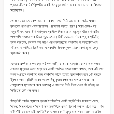
প্রধান চরিত্রের বৈশিষ্ট্যগুলির একটি উপযুক্ত সেট সরবরাহ করে তা দ্বারা বিনোদন
দিয়েছিলাম।
জেমমা ডয়েল তবে কেপ কডে বাস করছেন তাই তিনি তার মামার শার্লক হোমস
বুকশপের পাশাপাশি এম্পোরিয়ামকে পরিচালনা করতে পারেন। তিনি কোনও বড়
অনুরাগী নন, তবে তিনি প্রাক্তন স্বামীকে পিছনে রেখে সমুদ্রের তীরের শহরটির
পাশাপাশি সেখানে তার জীবন পছন্দ করেন। তিনি দোকানের স্টকে প্রচুর স্মৃতিচিহ্ন
যুক্ত করেছেন, ডিভিডি সহ আরও বেশি ক্লায়েন্টের পাশাপাশি সংগ্রহযোগ্যগুলি
আঁকেন, যা পাসিংয়ে তৈরি করা অনেকগুলি বিনোদনমূলক হোমস রেফারেন্সের জন্য
অ্যাকাউন্ট করে।
জেমমার একইভাবে অত্যন্ত পর্যবেক্ষণকারী, যা তাকে সমস্যায় ফেলে। এক নজরে
লোককে মূল্যায়ন করার জন্য তার একটি শার্লকের মতো ক্ষমতা রয়েছে, তবে এটি তার
সংযোগগুলিকে প্রভাবিত করে পাশাপাশি তাকে হত্যার সন্দেহভাজন বলে শেষ করতে
ট্রিগার করে। (তিনি আরও অনেক কিছু বুঝতে পেরেছেন বলে মনে হচ্ছে, যা
গোয়েন্দাদের সন্দেহজনক করে তোলে)) এ কারণেই তিনি নিজে থেকে কী ঘটেছে তা
নির্ধারণের চেষ্টা শুরু করে।
সিক্রেটটি শার্লক হোমসের প্রথম উপস্থিতির একটি অনুলিপিটির চারপাশে ঘোরে,
বিটনের ক্রিসমাসের বার্ষিক যা স্কারলেটটিতে একটি গবেষণা সমীক্ষা ধারণ করে। যদি
এটি খাঁটি হয় তবে এটি অর্ধ মিলিয়ন ডলারের বেশি মূল্য হতে পারে। তবে যে মহিলা