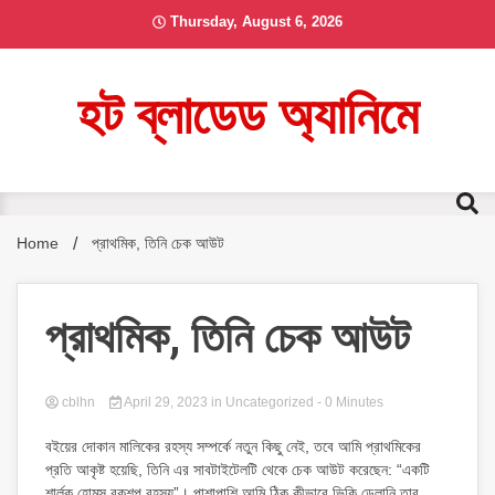
Skip
Thursday, August 6, 2026
to
content
হট ব্লাডেড অ্যানিমে
Home
প্রাথমিক, তিনি চেক আউট
প্রাথমিক, তিনি চেক আউট
cblhn
April 29, 2023
in Uncategorized
- 0 Minutes
বইয়ের দোকান মালিকের রহস্য সম্পর্কে নতুন কিছু নেই, তবে আমি প্রাথমিকের
প্রতি আকৃষ্ট হয়েছি, তিনি এর সাবটাইটেলটি থেকে চেক আউট করেছেন: “একটি
শার্লক হোমস বুকশপ রহস্য”। পাশাপাশি আমি ঠিক কীভাবে ভিকি ডেলানি তার