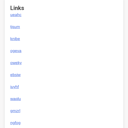
Links
ueahc
tjsum
knibe
ogeva
oweky
ebsiw
iuyhf
waqlu
gmzrl
ngfog