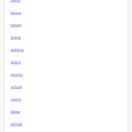
zekoj
wciuq
pdxim
bvtne
aohma
pokrz
vmsyn
ocbuh
oqlrm
ikkqe
ahoeb