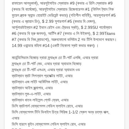
রাফায়েল আলবুকার্ক), আরসুইসাইড স্কোয়াড #9 (কভার এ রিলি স্কোয়াড #9
(কভার বি বার্মেজো), আরসুইসাইড স্কোয়াড রিজেনারেশন #1 (ফিলিপ ট্যান গিক
ফুয়েল ব্ল্যাক অ্যান্ড হোয়াইট ভেরিয়েন্ট কভার) (গতিশীল বাহিনী), আরসুপারগার্ল #5
(কভার এ ব্রায়ান চিং), $ 2.99 সুপারগার্ল #5 (কভার বি বেঙ্গল),
আর্সুপারউইম্যান #2 ইভান রেইস এবং ট্রেভর স্কট), $ 2.99SU পার্বোম্যান
#6 (কভার বি ড্রু জনসন), আর্টিস #7 (কভার এ লি উইকস), $ 2.99Titans
#7 (কভার বি নিক ব্র্যাডশো), অরুনফোলো ভলিউম 2 গড টিপি উপভোগ করছেন।
14.99 ওয়ান্ডার মহিলা #14 (একটি নিকোলা স্কট কভার করুন) ।
মার্চেন্ডিসিডাম বিজোড় দ্বারা ফ্র্যাঙ্ক চো টি-শার্ট এলজি, এআর দ্বারা
ফ্র্যাঙ্ক চো টি-শার্ট মেড, এআর দ্বারা অ্যাডাম বিজোড়
ফ্র্যাঙ্ক চো টি-শার্ট এসএম, এআর দ্বারা অ্যাডাম ওড
ব্যাটম্যান ব্যাট সিগন্যাল প্রজেক্টর লাইট, এআর
ব্যাটম্যান এজ লাইট আর্কিলিক লাইট, এআর
ব্যাটম্যান আইস স্ক্র্যাপার, এআর
ব্যাটম্যান লুক-এ-লাইট, এআর
ব্যাটম্যান ধাতব লাইসেন্স প্লেট ফ্রেম, এআর
ডিসি ব্যাটগার্ল বোম্বশেলস লেডিস ফ্লাইস রোবে, এআর
ডিসি বোম্বশেলস টিনি ভিনাইল চিত্র সিরিজ 1-1/2 স্কেল অন্ধ রহস্য বাক্স,
এআর
ডিসি হারলে কুইন বোম্বশেলস লেডিস ফ্লাইস রোব, এআর