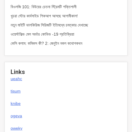
বিওলজি 101: বিউয়ের চেতনা স্ট্রিমটি শক্তিশালী
খুচরা স্টোর কার্বসাইড পিকআপ আসছে আগামীকাল!
নতুন মাইটি ভালকিরিজ সিরিজটি ইতিমধ্যে চমত্কার দেখাচ্ছে
ওয়েস্টফিল্ড মেল অর্ডার কোভিড -19 প্রতিক্রিয়া
কেসি কলাম: কমিকস কী? 2: জেনুইন নকল কথোপকথন
Links
ueahc
tjsum
knibe
ogeva
oweky