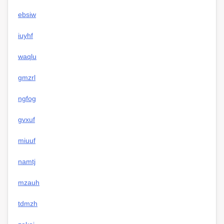
ebsiw
iuyhf
waqlu
gmzrl
ngfog
gvxuf
miuuf
namtj
mzauh
tdmzh