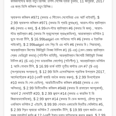
কমিকলিস্টের জন্য নতুন রিলিজ: চার্লস লেপেজ দ্বারা বুধবার, 11 জানুয়ারী, 2017
এর জন্য ডিসি কমিকস নতুন রিলিজ।
অ্যাকশন কমিকস #971 (কভার এ স্টিফেন সেগোভিয়া এবং আর্ট থাইবার্ট), $
2.99 অ্যাকশন কমিকস #971 (কভার বি গ্যারি ফ্র্যাঙ্ক), আরাল-স্টার ব্যাটম্যান
#6 (কভার এ জক), $ 4.99এল-স্টার ব্যাটম্যান #6 (কভার বি জক) , আরাল-
স্টার ব্যাটম্যান #6 (কভার সি ফ্রান্সেস্কো ফ্রাঙ্কাভিলা), আরাকাম্যান ভলিউম 1
ডুবে যাওয়া টিপি, $ 16.99batgirl এবং পাখিদের পাখি #6 (কভার এ ইয়ানিক
পাউকেট), $ 2.99batgirl এবং প্রি বি এর পাখি #6 (কভার বি। শিরাহামা),
আরব্যাটম্যান কিশোর মিউট্যান্ট নিনজা টার্টলস #1 (6 এর) (কেন হেজার ব্যাটম্যান
স্কেচ ভেরিয়েন্ট কভার) (গতিশীল বাহিনী), আরব্যাটম্যান কিশোরী মিউট্যান্ট নিনজা
টার্টলস #1 (6 এর) (গত ডায়নামিক ফোর্সেস) (গতিশীল) ), আরব্যাটম্যান ভলিউম
1 আমি গোথাম টিপি, $ 16.99 ডার্ক নাইট তৃতীয় মাস্টার রেস #7 (9 এর)
(সংগ্রাহকের সংস্করণ), $ 12.99 ডিসি এসেনশিয়ালস গ্রাফিক উপন্যাস 2017,
আর্দেথস্ট্রোক #10 (একটি ক্যারি নর্ডকে কভার করুন), $ 2.99 ডিথস্ট্রোক
#10 কভার বি শেন ডেভিস), আরডিটিভেটিভ কমিকস #948 (কভার এ বেন
অলিভার), $ 2.99 ডিটিভেটিভ কমিকস #948 (কভার বি রাফায়েল আলবুকার্ক),
আরার্থ 2 সোসাইটি #20, $ 2.99 ফ্ল্যাশ #14 (কভার এ কারমিন ই ডি
জিয়ানডোমেনিকো), $ 2.99 ফ্ল্যাশ #14 (কভার বি ডেভ জনসন), রৌপ্য যুগের
ওমনিবাস ভলিউম 2 এইচসি, $ 99.99 গোথাম একাডেমি দ্বিতীয় সেমিস্টার #5,
$ 2.99 গ্রিন অ্যারো ভলিউম 7 হোমমেকিং টিপি, $ 19.99 হ্যাল জর্ডান এবং
সবুজ ল্যানটার্ন কর্পস # 12 (একটি ইথান ভ্যান সাইভারকে কভার করুন), $ 2.99