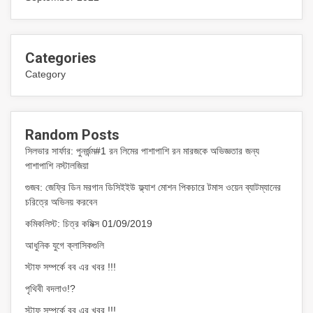
Categories
Category
Random Posts
সিলভার সার্ফার: পুনর্জন্ম#1 রন লিমের পাশাপাশি রন মারজকে অভিজ্ঞতার জন্য
পাশাপাশি নস্টালজিয়া
গুজব: জেফ্রি ডিন মরগান ডিসিইইউ ফ্ল্যাশ মোশন পিকচারে টমাস ওয়েন ব্যাটম্যানের
চরিত্রে অভিনয় করবেন
কমিকলিস্ট: চিত্র কমিক্স 01/09/2019
আধুনিক যুগে ক্লাসিকগুলি
স্টাফ সম্পর্কে বব এর খবর !!!
পৃথিবী বদলাও!?
স্টাফ সম্পর্কে বব এর খবর !!!