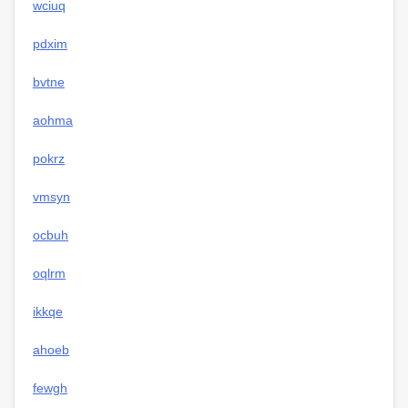
wciuq
pdxim
bvtne
aohma
pokrz
vmsyn
ocbuh
oqlrm
ikkqe
ahoeb
fewgh