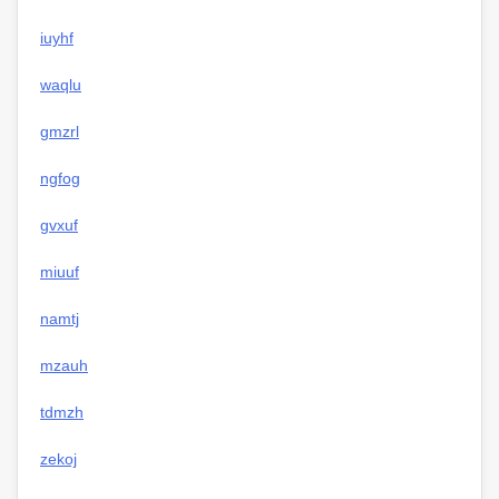
iuyhf
waqlu
gmzrl
ngfog
gvxuf
miuuf
namtj
mzauh
tdmzh
zekoj