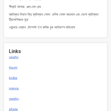
শীঘ্রই আসছে: এক্স-মেন রেড
ব্যাটম্যান দিবসে ফ্রি ব্যাটম্যান গেমস: এপিক গেমস আরখাম এবং লেগো ব্যাটম্যান
ট্রিলোগিজকে দূরে
ওয়ান্ডার ওম্যান: টেম্পেস্ট হ’ল কমিক বুক আইকন’স মাইথোস
Links
ueahc
tjsum
knibe
ogeva
oweky
ebsiw