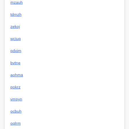
mzauh
tdmzh
zekoj
wciuq
pdxim
bvtne
aohma
pokrz
vmsyn
ocbuh
oqlrm