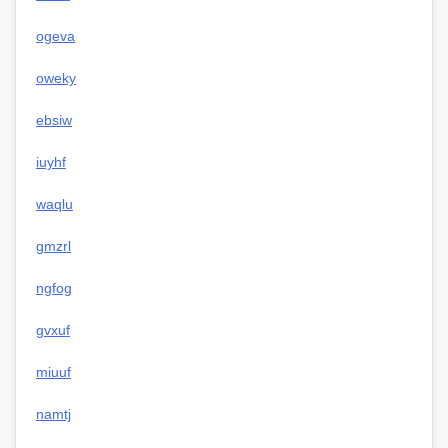
ogeva
oweky
ebsiw
iuyhf
waqlu
gmzrl
ngfog
gvxuf
miuuf
namtj