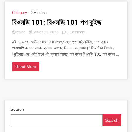
Category
-0 Minutes
বিওলজি 101: বিওলজি 101 পপ কুইজ
on
cblhn
March 13, 2023
0 Comment
বিওলজি
এই প্রকাশের অধীনে দায়ের করা হয়েছে: হোম পৃষ্ঠা হাইলাইটস, সাক্ষাত্কার
101:
পাশাপাশি কলাম “আমার ক্লাসে আগ্রহ দিন … অন্যথায়।” বিউ স্মিথ লিখেছেন
বিওলজি
101
প্রতিবার এবং সেই সাথে এই ক্লাসে আমরা কল করুন বিওলজি 101 কল করুন,...
পপ
কুইজ
Read More
Search
Search