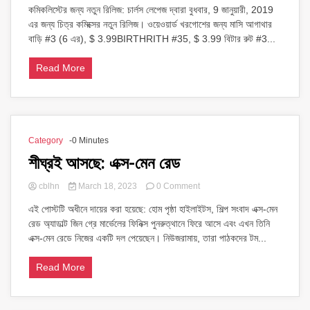
কমিকলিস্টের জন্য নতুন রিলিজ: চার্লস লেপেজ দ্বারা বুধবার, 9 জানুয়ারী, 2019
চিত্র
এর জন্য চিত্র কমিক্সের নতুন রিলিজ। ওয়েওয়ার্ড খরগোশের জন্য মাসি আগাথার
কমিক্স
01/09/2019
বাড়ি #3 (6 এর), $ 3.99BIRTHRITH #35, $ ​​3.99 বিটার রুট #3...
Read More
Category
-0 Minutes
শীঘ্রই আসছে: এক্স-মেন রেড
on
cblhn
March 18, 2023
0 Comment
শীঘ্রই
এই পোস্টটি অধীনে দায়ের করা হয়েছে: হোম পৃষ্ঠা হাইলাইটস, শিল্প সংবাদ এক্স-মেন
আসছে:
রেড অ্যাডাল্ট জিন গ্রে মার্ভেলের ফিনিক্স পুনরুত্থানে ফিরে আসে এবং এখন তিনি
এক্স-
মেন
এক্স-মেন রেডে নিজের একটি দল পেয়েছেন। নিউজরামায়, তারা পাঠকদের টম...
রেড
Read More