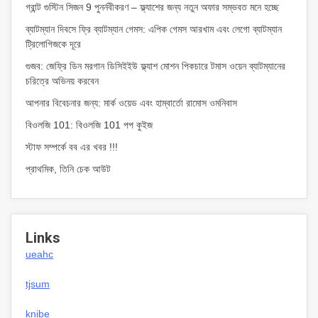
গ্রান্ট গুস্টিন সিজন 9 পুনর্নবীকরণ – ফ্ল্যাশের জন্য নতুন অফার সম্ভবত মনে হচ্ছে
ব্যাটম্যান দিবসে ফ্রি ব্যাটম্যান গেমস: এপিক গেমস আরখাম এবং লেগো ব্যাটম্যান
ট্রিলোগিজকে দূরে
গুজব: জেফ্রি ডিন মরগান ডিসিইইউ ফ্ল্যাশ মোশন পিকচারে টমাস ওয়েন ব্যাটম্যানের
চরিত্রে অভিনয় করবেন
আপনার বিবেচনার জন্য: মার্ক ওয়েড এবং হাম্বার্তো রামোস ওমনিবাস
বিওলজি 101: বিওলজি 101 পপ কুইজ
স্টাফ সম্পর্কে বব এর খবর !!!
প্রাথমিক, তিনি চেক আউট
Links
ueahc
tjsum
knibe