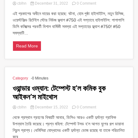
on
cblhn
December 31, 2022
0 Comment
বুধবার,
এই প্রকাশের অধীনে দায়ের করা হয়েছে: ঘটনা, হোম পৃষ্ঠা হাইলাইটস, নতুন রিলিজ,
মার্চ
ওয়েস্টফিল্ড রিটেইল স্টোর নিউজ ফ্ল্যাশ #750 এই সপ্তাহে হাইলাইটস: পাশাপাশি
4,
2020
ডিসি কমিক্সের পরবর্তী বিশাল বার্ষিকী সমস্যা এই সপ্তাহের ফ্ল্যাশ #750! #50
এর
সমস্যাটি...
জন্য
নতুন
Read More
ইন-
স্টোর
রিলিজ!
Category
-0 Minutes
ওয়ান্ডার ওম্যান: টেম্পেস্ট হ’ল কমিক বুক
আইকন’স মাইথোস
on
cblhn
December 15, 2022
0 Comment
ওয়ান্ডার
থেকে প্রস্থান গ্রহণের বিষয়টি আবার, ডিসিও আরও একটি দুর্দান্ত গ্রাফিক
ওম্যান:
উপন্যাস তৈরি করেছে। প্রশ্ন মহিলা: টেম্পেস্ট টসড হ’ল আগত যুগের গল্প ডায়ানা
টেম্পেস্ট
হ’ল
প্রিন্স প্রাপ্য। থেমিসিরা যোদ্ধাদের একটি দুর্দান্ত ডোজ রয়েছে যা তাকে পরিচালিত
কমিক
করে,...