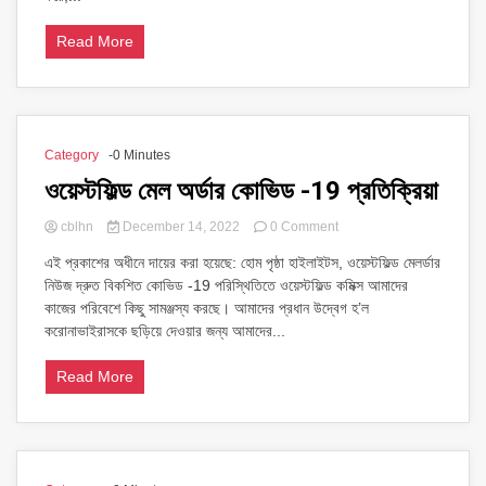
বুক
আইকন’স
Read More
মাইথোস
Category
-0 Minutes
ওয়েস্টফিল্ড মেল অর্ডার কোভিড -19 প্রতিক্রিয়া
on
cblhn
December 14, 2022
0 Comment
ওয়েস্টফিল্ড
এই প্রকাশের অধীনে দায়ের করা হয়েছে: হোম পৃষ্ঠা হাইলাইটস, ওয়েস্টফিল্ড মেলর্ডার
মেল
নিউজ দ্রুত বিকশিত কোভিড -19 পরিস্থিতিতে ওয়েস্টফিল্ড কমিক্স আমাদের
অর্ডার
কোভিড
কাজের পরিবেশে কিছু সামঞ্জস্য করছে। আমাদের প্রধান উদ্বেগ হ’ল
-19
করোনাভাইরাসকে ছড়িয়ে দেওয়ার জন্য আমাদের...
প্রতিক্রিয়া
Read More