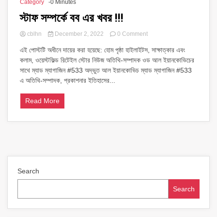
Category
-0 Minutes
স্টাফ সম্পর্কে বব এর খবর !!!
on
cblhn
December 2, 2022
0 Comment
স্টাফ
এই পোস্টটি অধীনে দায়ের করা হয়েছে: হোম পৃষ্ঠা হাইলাইটস, সাক্ষাত্কার এবং
সম্পর্কে
কলাম, ওয়েস্টফিল্ড রিটেইল স্টোর নিউজ অতিথি-সম্পাদক ওড আল ইয়ানকোভিচের
বব
এর
সাথে ম্যাড ম্যাগাজিন #533 অদ্ভুত আল ইয়ানকোভিচ ম্যাড ম্যাগাজিন #533
খবর
এ অতিথি-সম্পাদক, প্রকাশনার ইতিহাসের...
!!!
Read More
Search
Search