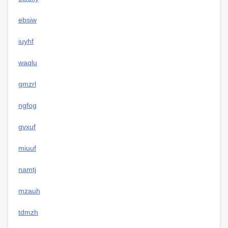
ebsiw
iuyhf
waqlu
gmzrl
ngfog
gvxuf
miuuf
namtj
mzauh
tdmzh