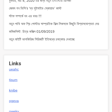
বুধবার, মার্চ 4, 2020 এর জন্য নতুন ইন-স্টোর রিলিজ!
জেমস গন ডিসি’র ‘দ্য সুইসাইড স্কোয়াড’ কাস্ট
স্টাফ সম্পর্কে বব এর খবর !!!
নতুন পাখি অফ প্রি পোস্টার সাম্প্রতিক ফিল্ম লিকসকে কিছুটা বিশ্বাসযোগ্যতা দেয়
কমিকলিস্ট: চিত্র কমিক্স 01/09/2019
নতুন মাইটি ভালকিরিজ সিরিজটি ইতিমধ্যে চমত্কার দেখাচ্ছে
Links
ueahc
tjsum
knibe
ogeva
oweky