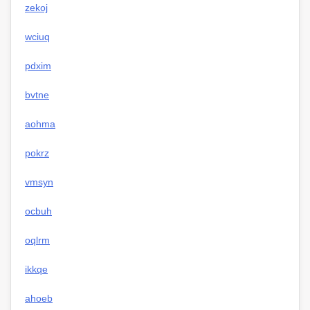
zekoj
wciuq
pdxim
bvtne
aohma
pokrz
vmsyn
ocbuh
oqlrm
ikkqe
ahoeb