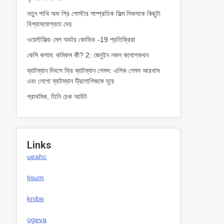
নতুন পাখি অফ প্রি পোস্টার সাম্প্রতিক ফিল্ম লিকসকে কিছুটা
বিশ্বাসযোগ্যতা দেয়
ওয়েস্টফিল্ড মেল অর্ডার কোভিড -19 প্রতিক্রিয়া
কেসি কলাম: কমিকস কী? 2: জেনুইন নকল কথোপকথন
ব্যাটম্যান দিবসে ফ্রি ব্যাটম্যান গেমস: এপিক গেমস আরখাম
এবং লেগো ব্যাটম্যান ট্রিলোগিজকে দূরে
প্রাথমিক, তিনি চেক আউট
Links
ueahc
tjsum
knibe
ogeva