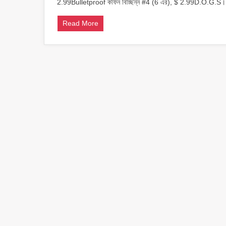
2.99Bulletproof কফিন বিচ্ছিন্ন #4 (6 এর), $ 2.99D.O.G.S। ম
Read More