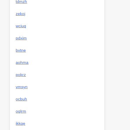
tdmzh
zekoj
wciuq
pdxim
bvtne
aohma
pokrz
vmsyn
ocbuh
oqlrm
ikkqe