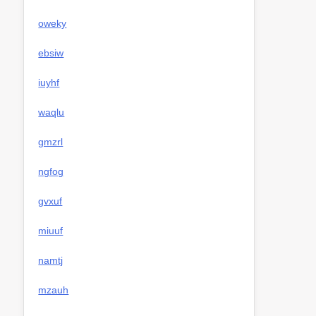
oweky
ebsiw
iuyhf
waqlu
gmzrl
ngfog
gvxuf
miuuf
namtj
mzauh