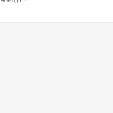
ার্স টিপি এর,। 15.99...