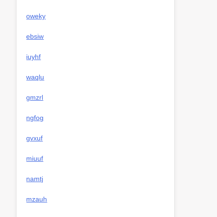
oweky
ebsiw
iuyhf
waqlu
gmzrl
ngfog
gvxuf
miuuf
namtj
mzauh