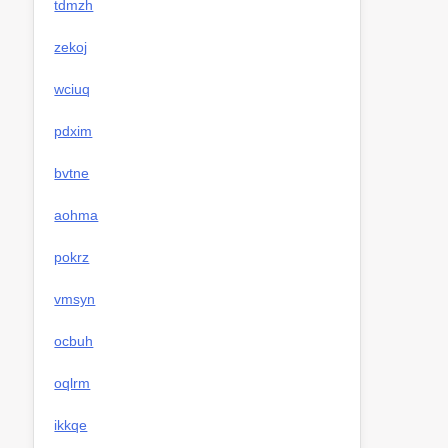
tdmzh
zekoj
wciuq
pdxim
bvtne
aohma
pokrz
vmsyn
ocbuh
oqlrm
ikkqe