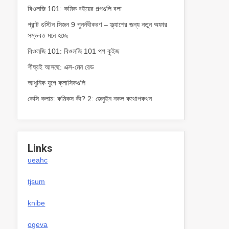
বিওলজি 101: কমিক বইয়ের গল্পগুলি বলা
গ্রান্ট গুস্টিন সিজন 9 পুনর্নবীকরণ – ফ্ল্যাশের জন্য নতুন অফার
সম্ভবত মনে হচ্ছে
বিওলজি 101: বিওলজি 101 পপ কুইজ
শীঘ্রই আসছে: এক্স-মেন রেড
আধুনিক যুগে ক্লাসিকগুলি
কেসি কলাম: কমিকস কী? 2: জেনুইন নকল কথোপকথন
Links
ueahc
tjsum
knibe
ogeva