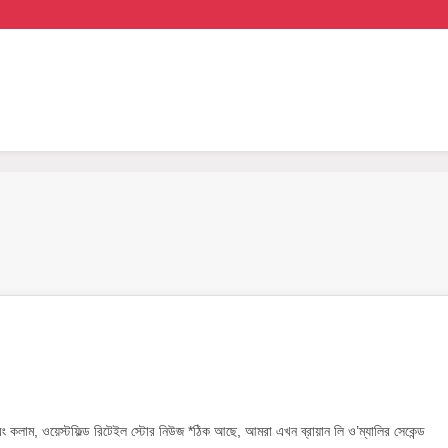
এবং কলাম, ওয়েস্টফিল্ড রিটেইল স্টোর নিউজ *ঠিক আছে, আমরা এখন ব্রায়ান লি ও’ম্যালির সেকেন্ড