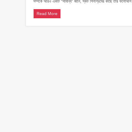
সম্পর্কে আরও একটি “সামান্য” জানি, স্কট পিলগ্রিমের কাছে তাঁর ফলোআপ
বব
এর
খবর
Read More
!!!