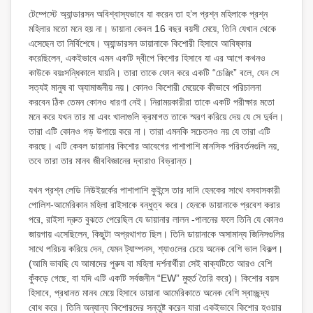
টেম্পেস্টে অ্যান্ডারসন অবিশ্বাস্যভাবে যা করেন তা হ’ল প্রশ্ন মহিলাকে প্রশ্ন
মহিলার মতো মনে হয় না। ডায়ানা কেবল 16 বছর বয়সী মেয়ে, তিনি যেখান থেকে
এসেছেন তা নির্বিশেষে। অ্যান্ডারসন ডায়ানাকে কিশোরী হিসাবে আবিষ্কার
করেছিলেন, একইভাবে এমন একটি দ্বীপে কিশোর হিসাবে যা এর আগে কখনও
কাউকে বয়ঃসন্ধিকালে যায়নি। তারা তাকে ফোন করে একটি “চেঞ্জিং” বলে, যেন সে
সত্যই মানুষ বা অ্যামাজনীয় নয়। কোনও কিশোরী মেয়েকে কীভাবে পরিচালনা
করবেন ঠিক তেমন কোনও ধারণা নেই। নিরাময়কারীরা তাকে একটি পরীক্ষার মতো
মনে করে যখন তার মা এবং খালাগুলি ক্রমাগত তাকে স্মরণ করিয়ে দেয় যে সে দুর্বল।
তারা এটি কোনও গড় উপায়ে করে না। তারা এমনকি সচেতনও নয় যে তারা এটি
করছে। এটি কেবল ডায়ানার কিশোর আবেগের পাশাপাশি মানসিক পরিবর্তনগুলি নয়,
তবে তারা তার মানব জীববিজ্ঞানের দ্বারাও বিভ্রান্ত।
যখন প্রশ্ন লেডি নিউইয়র্কের পাশাপাশি কুইন্সে তার দাদি হেনকের সাথে বসবাসকারী
পোলিশ-আমেরিকান মহিলা রাইসাকে বন্ধুত্ব করে। হেনকে ডায়ানাকে প্রবেশ করার
পরে, রাইসা দ্রুত বুঝতে পেরেছিল যে ডায়ানার লালন -পালনের ফলে তিনি যে কোনও
জায়গায় এসেছিলেন, কিছুটা অপ্রথাগত ছিল। তিনি ডায়ানাকে অসামান্য জিনিসগুলির
সাথে পরিচয় করিয়ে দেন, যেমন ট্যাম্পনস, শ্যাওলের চেয়ে অনেক বেশি ভাল বিকল্প।
(আমি ভাবছি যে আমাদের পুরুষ বা মহিলা দর্শনার্থীরা সেই বাক্যটিতে আরও বেশি
কুঁকড়ে গেছে, বা যদি এটি একটি সর্বজনীন “EW” মুহুর্ত তৈরি করে)। কিশোর বয়স
হিসাবে, প্রধানত মানব মেয়ে হিসাবে ডায়ানা আমেরিকাতে অনেক বেশি স্বাচ্ছন্দ্য
বোধ করে। তিনি অন্যান্য কিশোরদের সন্তুষ্ট করেন যারা একইভাবে কিশোর হওয়ার