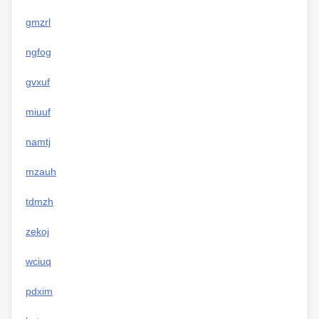
gmzrl
ngfog
gvxuf
miuuf
namtj
mzauh
tdmzh
zekoj
wciuq
pdxim