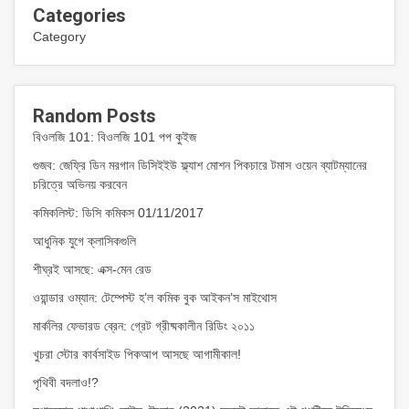
Categories
Category
Random Posts
বিওলজি 101: বিওলজি 101 পপ কুইজ
গুজব: জেফ্রি ডিন মরগান ডিসিইইউ ফ্ল্যাশ মোশন পিকচারে টমাস ওয়েন ব্যাটম্যানের
চরিত্রে অভিনয় করবেন
কমিকলিস্ট: ডিসি কমিকস 01/11/2017
আধুনিক যুগে ক্লাসিকগুলি
শীঘ্রই আসছে: এক্স-মেন রেড
ওয়ান্ডার ওম্যান: টেম্পেস্ট হ’ল কমিক বুক আইকন’স মাইথোস
মার্কলির ফেভারড ব্রেন: গ্রেট গ্রীষ্মকালীন রিডিং ২০১১
খুচরা স্টোর কার্বসাইড পিকআপ আসছে আগামীকাল!
পৃথিবী বদলাও!?