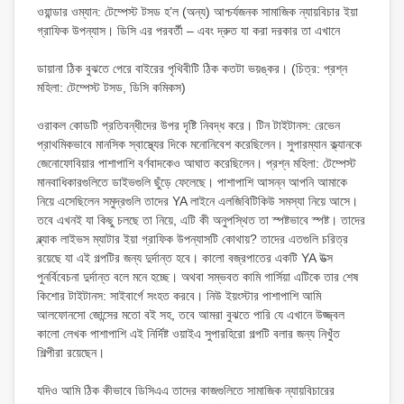
ওয়ান্ডার ওম্যান: টেম্পেস্ট টসড হ’ল (অন্য) আশ্চর্যজনক সামাজিক ন্যায়বিচার ইয়া
গ্রাফিক উপন্যাস। ডিসি এর পরবর্তী – এবং দ্রুত যা করা দরকার তা এখানে
ডায়ানা ঠিক বুঝতে পেরে বাইরের পৃথিবীটি ঠিক কতটা ভয়ঙ্কর। (চিত্র: প্রশ্ন
মহিলা: টেম্পেস্ট টসড, ডিসি কমিকস)
ওরাকল কোডটি প্রতিবন্ধীদের উপর দৃষ্টি নিবদ্ধ করে। টিন টাইটানস: রেভেন
প্রাথমিকভাবে মানসিক স্বাস্থ্যের দিকে মনোনিবেশ করেছিলেন। সুপারম্যান ক্ল্যানকে
জেনোফোবিয়ার পাশাপাশি বর্ণবাদকেও আঘাত করেছিলেন। প্রশ্ন মহিলা: টেম্পেস্ট
মানবাধিকারগুলিতে ডাইভগুলি ছুঁড়ে ফেলেছে। পাশাপাশি আসন্ন আপনি আমাকে
নিয়ে এসেছিলেন সমুদ্রগুলি তাদের YA লাইনে এলজিবিটিকিউ সমস্যা নিয়ে আসে।
তবে এখনই যা কিছু চলছে তা নিয়ে, এটি কী অনুপস্থিত তা স্পষ্টভাবে স্পষ্ট। তাদের
ব্ল্যাক লাইভস ম্যাটার ইয়া গ্রাফিক উপন্যাসটি কোথায়? তাদের এতগুলি চরিত্র
রয়েছে যা এই গল্পটির জন্য দুর্দান্ত হবে। কালো বজ্রপাতের একটি YA উত্স
পুনর্বিবেচনা দুর্দান্ত বলে মনে হচ্ছে। অথবা সম্ভবত কামি গার্সিয়া এটিকে তার শেষ
কিশোর টাইটানস: সাইবার্গে সংহত করবে। নিউ ইয়ংস্টার পাশাপাশি আমি
আলফোনসো জোন্সের মতো বই সহ, তবে আমরা বুঝতে পারি যে এখানে উজ্জ্বল
কালো লেখক পাশাপাশি এই নির্দিষ্ট ওয়াইএ সুপারহিরো গল্পটি বলার জন্য নিখুঁত
শিল্পীরা রয়েছেন।
যদিও আমি ঠিক কীভাবে ডিসিএএ তাদের কাজগুলিতে সামাজিক ন্যায়বিচারের