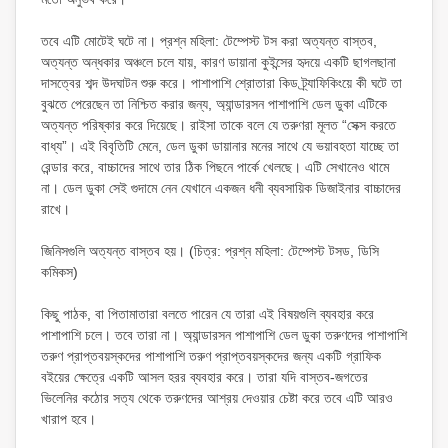
তবে এটি মোটেই ঘটে না। প্রশ্ন মহিলা: টেম্পেস্ট টস করা অত্যন্ত বাস্তব,
অত্যন্ত অন্ধকার অঞ্চলে চলে যায়, কারণ ডায়ানা কুইন্সের হৃদয়ে একটি ছাগলছানা
দাসত্বের শব্দ উদঘাটন শুরু করে। পাশাপাশি শ্রোতারা কিড ট্র্যাফিকিংয়ে কী ঘটে তা
বুঝতে পেরেছেন তা নিশ্চিত করার জন্য, অ্যান্ডারসন পাশাপাশি ডেল ডুকা এটিকে
অত্যন্ত পরিষ্কার করে দিয়েছে। রাইসা তাকে বলে যে তরুণরা মূলত “সেক্স করতে
বাধ্য”। এই বিবৃতিটি মেনে, ডেল ডুকা ডায়ানার মনের সাথে যে ভয়াবহতা যাচ্ছে তা
রেন্ডার করে, বাচ্চাদের সাথে তার ঠিক পিছনে পার্কে খেলছে। এটি সেখানেও থামে
না। ডেল ডুকা সেই গুদামে নেন যেখানে একজন ধনী ব্যবসায়িক ডিজাইনার বাচ্চাদের
রাখে।
জিনিসগুলি অত্যন্ত বাস্তব হয়। (চিত্র: প্রশ্ন মহিলা: টেম্পেস্ট টসড, ডিসি
কমিকস)
কিছু পাঠক, বা পিতামাতারা বলতে পারেন যে তারা এই বিষয়গুলি ব্যবহার করে
পাশাপাশি চলে। তবে তারা না। অ্যান্ডারসন পাশাপাশি ডেল ডুকা তরুণদের পাশাপাশি
তরুণ প্রাপ্তবয়স্কদের পাশাপাশি তরুণ প্রাপ্তবয়স্কদের জন্য একটি গ্রাফিক
বইয়ের ক্ষেত্রে একটি আসল হরর ব্যবহার করে। তারা যদি বাস্তব-জগতের
ভিলেনির কঠোর সত্য থেকে তরুণদের আশ্রয় দেওয়ার চেষ্টা করে তবে এটি আরও
খারাপ হবে।