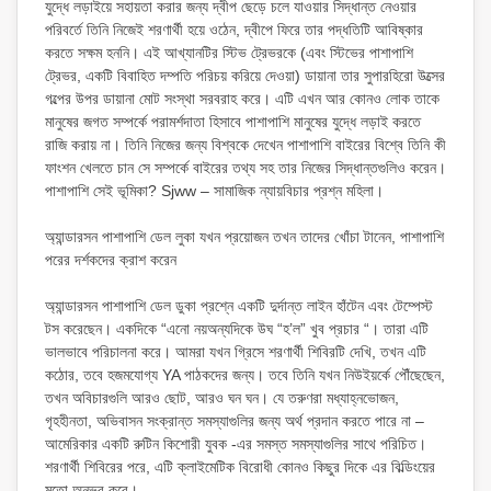
যুদ্ধে লড়াইয়ে সহায়তা করার জন্য দ্বীপ ছেড়ে চলে যাওয়ার সিদ্ধান্ত নেওয়ার
পরিবর্তে তিনি নিজেই শরণার্থী হয়ে ওঠেন, দ্বীপে ফিরে তার পদ্ধতিটি আবিষ্কার
করতে সক্ষম হননি। এই আখ্যানটির স্টিভ ট্রেভরকে (এবং স্টিভের পাশাপাশি
ট্রেভর, একটি বিবাহিত দম্পতি পরিচয় করিয়ে দেওয়া) ডায়ানা তার সুপারহিরো উত্সের
গল্পের উপর ডায়ানা মোট সংস্থা সরবরাহ করে। এটি এখন আর কোনও লোক তাকে
মানুষের জগত সম্পর্কে পরামর্শদাতা হিসাবে পাশাপাশি মানুষের যুদ্ধে লড়াই করতে
রাজি করায় না। তিনি নিজের জন্য বিশ্বকে দেখেন পাশাপাশি বাইরের বিশ্বে তিনি কী
ফাংশন খেলতে চান সে সম্পর্কে বাইরের তথ্য সহ তার নিজের সিদ্ধান্তগুলিও করেন।
পাশাপাশি সেই ভূমিকা? Sjww – সামাজিক ন্যায়বিচার প্রশ্ন মহিলা।
অ্যান্ডারসন পাশাপাশি ডেল লুকা যখন প্রয়োজন তখন তাদের খোঁচা টানেন, পাশাপাশি
পরের দর্শকদের ক্রাশ করেন
অ্যান্ডারসন পাশাপাশি ডেল ডুকা প্রশ্নে একটি দুর্দান্ত লাইন হাঁটেন এবং টেম্পেস্ট
টস করেছেন। একদিকে “এনো নয়অন্যদিকে উঘ “হ’ল” খুব প্রচার “। তারা এটি
ভালভাবে পরিচালনা করে। আমরা যখন গ্রিসে শরণার্থী শিবিরটি দেখি, তখন এটি
কঠোর, তবে হজমযোগ্য YA পাঠকদের জন্য। তবে তিনি যখন নিউইয়র্কে পৌঁছেছেন,
তখন অবিচারগুলি আরও ছোট, আরও ঘন ঘন। যে তরুণরা মধ্যাহ্নভোজন,
গৃহহীনতা, অভিবাসন সংক্রান্ত সমস্যাগুলির জন্য অর্থ প্রদান করতে পারে না –
আমেরিকার একটি রুটিন কিশোরী যুবক -এর সমস্ত সমস্যাগুলির সাথে পরিচিত।
শরণার্থী শিবিরের পরে, এটি ক্লাইমেটিক বিরোধী কোনও কিছুর দিকে এর বিল্ডিংয়ের
মতো অনুভব করে।