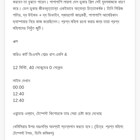
করবেন তা বুঝতে পারেন। পাশাপাশি লায়লা দেল ডুকার শিল্প সেই যুবসমাজকে ধারণ
করে। ডেল ডুকার জীবনবৃত্তান্ত একইভাবে অত্যন্ত চিত্তাকর্ষক। তিনি সিরিজ
শাটার, দ্য উইকড + দ্য ডিভাইন, স্কারলেট জাদুকরী, পাশাপাশি আমেরিকান
ভ্যাম্পায়ার নিয়ে কাজ করেছিলেন। প্রশ্ন মহিলা রচনা করার জন্য তারা প্রশ্ন
মহিলাদের নিখুঁত জুটি।
এক্স
মারিও কার্ট ডিএলসি গোল্ড রাশ.এমপি 4
12 মিনিট, 40 সেকেন্ডের 0 সেকেন্ড
লাইভ দেখান
00:00
12:40
12:40
ওয়ান্ডার ওম্যান, টেম্পেস্ট কিশোরকে তার সেরা চেষ্টা করে দেখেছে
থেমিসিরার উপর বয়ঃসন্ধি অবশ্যই স্তন্যপান করতে হবে। (চিত্র: প্রশ্ন মহিলা:
টেম্পেস্ট টসড, ডিসি কমিকস)