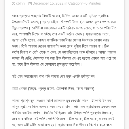
cblhn
December 15, 2022
in
Category
- 0 Minutes
থেকে প্রস্থান গ্রহণের বিষয়টি আবার, ডিসিও আরও একটি দুর্দান্ত গ্রাফিক
উপন্যাস তৈরি করেছে। প্রশ্ন মহিলা: টেম্পেস্ট টসড হ’ল আগত যুগের গল্প ডায়ানা
প্রিন্স প্রাপ্য। থেমিসিরা যোদ্ধাদের একটি দুর্দান্ত ডোজ রয়েছে যা তাকে পরিচালিত
করে, পাশাপাশি বিশ্বে যা ঘটছে তার একটি কঠোর ডোজ। সুপারম্যানের মতো,
প্রশ্ন লেডি হলেন, একজন সামাজিক ন্যায়বিচার যোদ্ধা ট্রলসকে ক্রোধ করার
জন্য। তিনি অন্যায় দেখেন পাশাপাশি অন্ধ চোখ ঘুরিয়ে দিতে পারেন না। ঠিক
কতটা বিশাল বা ছোট হোক না কেন, সে ন্যায়বিচারের পক্ষে দাঁড়াবে। আমরা প্রশ্নে
আমরা কী দেখি: টেম্পেস্ট টস করা ঠিক কীভাবে সে এই ধরণের যোদ্ধা হয়ে ওঠে তা
নয়, তবে ঠিক কীভাবে সে সেভাবেই জন্মগ্রহণ করেছিল।
লরি হেল অ্যান্ডারসন পাশাপাশি লায়লা দেল ডুকা একটি দুর্দান্ত দল
হিরো পোজ! (চিত্র: প্রশ্ন মহিলা: টেম্পেস্ট টসড, ডিসি কমিকস)
আমরা প্রশ্নে ডুব দেওয়ার আগে মহিলাকে ডুব দেওয়ার আগে: টেম্পেস্ট টস করা,
আসুন স্রষ্টাদের দিকে একবার নজর দেওয়া যাক। লরি হেল অ্যান্ডারসন একজন বহুল
পরিচিত ওয়াইএ লেখক। নিয়মিত ভিত্তিতে তাঁর উপন্যাসগুলি পুরষ্কার জিতেছে,
তবে তার বইয়ের চেইনগুলি সেগুলি জিতেছে। ঠিক আছে, ঠিক আছে, তাদের সবাই
নয়, তবে এটি এটির মতো মনে হয়। অ্যান্ডারসন ঠিক কীভাবে কিশোর কণ্ঠ রচনা