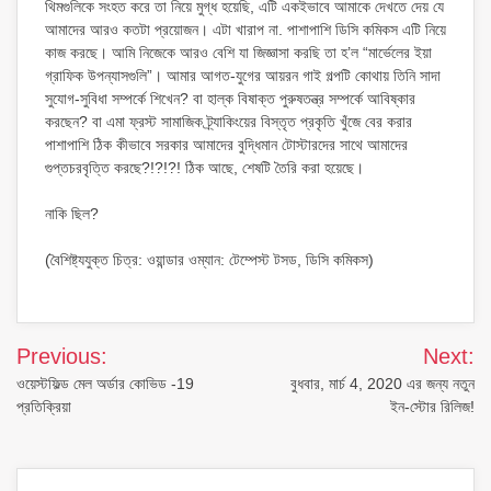
থিমগুলিকে সংহত করে তা নিয়ে মুগ্ধ হয়েছি, এটি একইভাবে আমাকে দেখতে দেয় যে
আমাদের আরও কতটা প্রয়োজন। এটা খারাপ না. পাশাপাশি ডিসি কমিকস এটি নিয়ে
কাজ করছে। আমি নিজেকে আরও বেশি যা জিজ্ঞাসা করছি তা হ’ল “মার্ভেলের ইয়া
গ্রাফিক উপন্যাসগুলি”। আমার আগত-যুগের আয়রন গাই গল্পটি কোথায় তিনি সাদা
সুযোগ-সুবিধা সম্পর্কে শিখেন? বা হাল্ক বিষাক্ত পুরুষতন্ত্র সম্পর্কে আবিষ্কার
করছেন? বা এমা ফ্রস্ট সামাজিক ট্র্যাকিংয়ের বিস্তৃত প্রকৃতি খুঁজে বের করার
পাশাপাশি ঠিক কীভাবে সরকার আমাদের বুদ্ধিমান টোস্টারদের সাথে আমাদের
গুপ্তচরবৃত্তি করছে?!?!?! ঠিক আছে, শেষটি তৈরি করা হয়েছে।
নাকি ছিল?
(বৈশিষ্ট্যযুক্ত চিত্র: ওয়ান্ডার ওম্যান: টেম্পেস্ট টসড, ডিসি কমিকস)
Post
Previous:
Next:
navigation
ওয়েস্টফিল্ড মেল অর্ডার কোভিড -19
বুধবার, মার্চ 4, 2020 এর জন্য নতুন
প্রতিক্রিয়া
ইন-স্টোর রিলিজ!