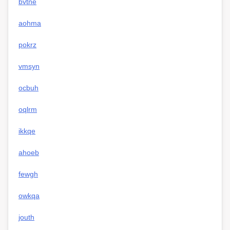
bvtne
aohma
pokrz
vmsyn
ocbuh
oqlrm
ikkqe
ahoeb
fewgh
owkqa
jouth