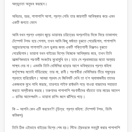
অদ্ভুততা অনুভব করছেন।
অবিচার, হরর, পাশাপাশি আশা, প্রশ্ন লেডি তার জায়গাটি আবিষ্কার করে এমন
একটি জগতে ফেলে
আমি যখন প্রশ্ন ওম্যান জুড়ে ডায়ানার চরিত্রের অগ্রগতির দিকে ফিরে তাকালাম:
টেম্পেস্ট টসড হয়ে গেলাম, তখন আমি কিছু মর্মাহত বুঝতে পেরেছিলাম, পাশাপাশি
অ্যান্ডারসনের পাশাপাশি ডেল ডুকার জন্য একটি শক্তিশালী বিকল্পও বুঝতে
পেরেছিলাম। ডায়ানা যখন বাইরের বিশ্বে নিজেকে আবিষ্কার করে, তখন তিনি
তাত্ক্ষণিকভাবে শরণার্থী সংকটের মুখোমুখি হন। তবে সে প্রথমবারের মতো অন্যায়
সাক্ষ্য দেয় না। এমনকি তিনি থেমিসিরা ছাড়ার আগে ভবিষ্যতের প্রশ্ন মহিলা
কর্তৃপক্ষের মতোই দাঁড়িয়েছে: তার মা, রানী। শরণার্থীরা থেমিসিরার তীরে সমুদ্রের
প্রবাহে হারিয়েছিল। আমরা প্রথম যে জিনিসটি দেখি তা হ’ল অ্যামাজনীয় তাদের
একজনকে মুখে লাথি মারছে, তারপরে লাইফ রাফ্টগুলি পড়ে যাওয়া বাচ্চাদের সহায়তা
করতে অস্বীকার করছে। তরুণদের পাশাপাশি শরণার্থীদের বাঁচাতে তার মায়ের আদেশ
– রানির আদেশগুলি – ডায়ানা রাগিং জলে ঝাঁপিয়ে পড়ে।
কি – আপনি কেন এটি করবেন?! (চিত্র: প্রশ্ন মহিলা: টেম্পেস্ট টসড, ডিসি
কমিকস)
তিনি ঠিক এইভাবে বাইরের বিশ্বে শেষ হয়। স্টিভ ট্রেভরকে সন্তুষ্ট করার পাশাপাশি