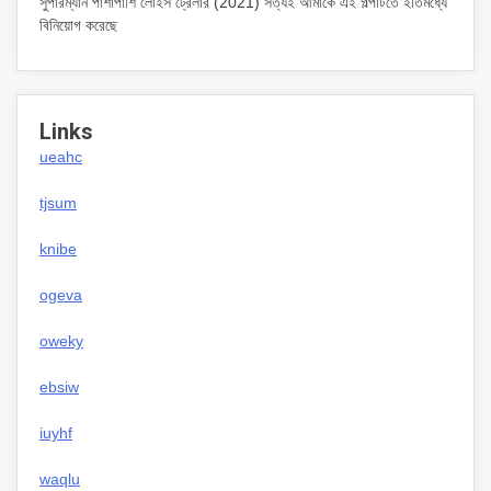
সুপারম্যান পাশাপাশি লোইস ট্রেলার (2021) সত্যই আমাকে এই গল্পটিতে ইতিমধ্যে
বিনিয়োগ করেছে
Links
ueahc
tjsum
knibe
ogeva
oweky
ebsiw
iuyhf
waqlu